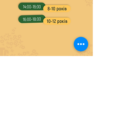
Якщо у вас є запитання про запис до
нашої студії, зв'яжіться з нами або