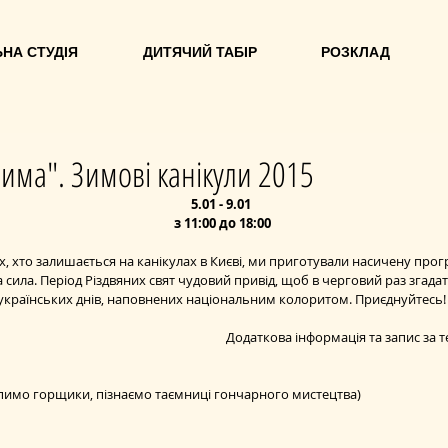
НА СТУДІЯ
ДИТЯЧИЙ ТАБІР
РОЗКЛАД
зима". Зимові канікули 2015
5.01 - 9.01 
з 11:00 до 18:00
их, хто залишається на канікулах в Києві, ми приготували насичену прог
сила. Період Різдвяних свят чудовий привід, щоб в черговий раз згадати
українських днів, наповнених національним колоритом. Приєднуйтесь! 
Додаткова інформація та запис за т
ліпимо горщики, пізнаємо таємниці гончарного мистецтва) 