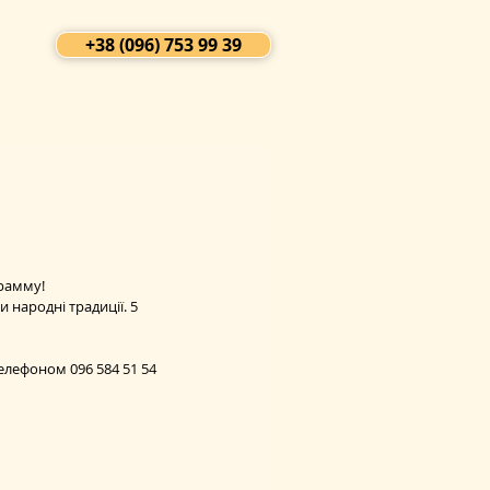
+38 (096) 753 99 39
рамму! 
 народні традиції. 5 
 
елефоном 096 584 51 54 