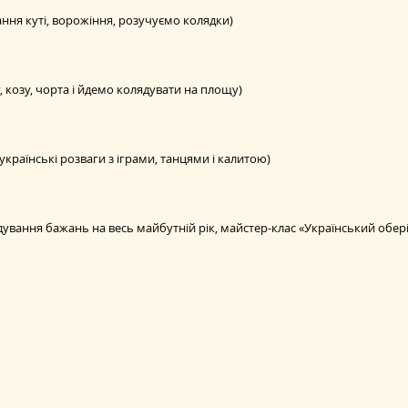
ання куті, ворожіння, розучуємо колядки) 
, козу, чорта і йдемо колядувати на площу) 
українські розваги з іграми, танцями і калитою) 
ування бажань на весь майбутній рік, майстер-клас «Український обері