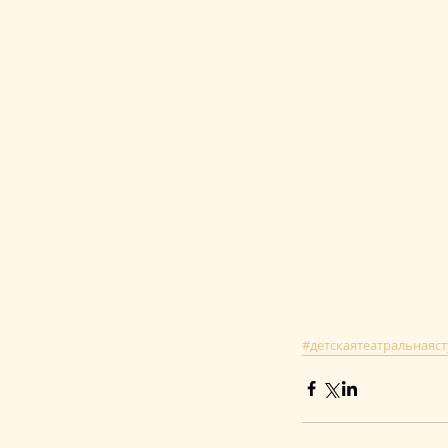
#детскаятеатральнаяс