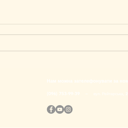
Нам можна зателефонувати за но
(096) 753-99-39 –
вул. Рейтарська, 