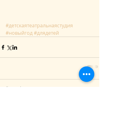
#детскаятеатральнаястудия
#новыйгод
#длядетей
Коментарі
Написати коментар...